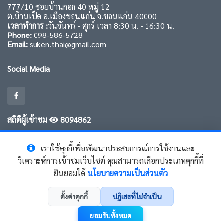
777/10 ซอยบ้านกอก 40 หมู่ 12
ต.บ้านเป็ด อ.เมืองขอนแก่น จ.ขอนแก่น 40000
เวลาทำการ :
วันจันทร์ - ศุกร์ เวลา 8:30 น. - 16:30 น.
Phone:
098-586-5728
Email:
suken.thai@gmail.com
Social Media
สถิติผู้เข้าชม
8094862
เราใช้คุกกี้เพื่อพัฒนาประสบการณ์การใช้งานและ
วิเคราะห์การเข้าชมเว็บไซต์ คุณสามารถเลือกประเภทคุกกี้ที่
ยินยอมได้
นโยบายความเป็นส่วนตัว
© Copyright
SUKEN Thailand
. All Rights Reserved
ตั้งค่าคุกกี้
ปฏิเสธที่ไม่จำเป็น
ข้อตกลงและเงื่อนไข (Terms)
|
ความเป็นส่วนตัว (Privacy Policy)
|
นโยบาย
ยอมรับทั้งหมด
คุกกี้ (Cookie Policy)